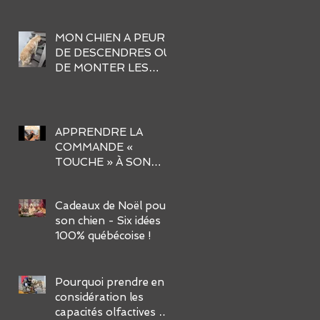
MON CHIEN A PEUR
DE DESCENDRES OU
DE MONTER LES
ESCALIERS. AIDER-
MOI !
APPRENDRE LA
COMMANDE «
TOUCHE » À SON
CHIEN EN 3 ÉTAPES
FACILES :
Cadeaux de Noël pour
son chien - Six idées
100% québécoise !
Pourquoi prendre en
considération les
capacités olfactives de