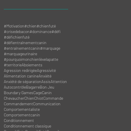
#Motivation
#chien
#chienfuté
#crisedebacon
#dominance
#défi
#défichienfuté
#défientraînementcanin
#entraînementcanin
#marquage
#marquageurinaire
#pourquoimonchienlèvelapatte
#territorie
Aboiements
Agression redirigée
Agressivité
Alimentation canine
Anxiété
Anxiété de séparation
Assis
Attention
Autocontrôle
Bagarre
Bon Jeu
Boundary Games
Cage
Canin
Chevaucher
Chien
Chiot
Commande
Commandement
Communication
Comportementaliste
Comportementcanin
Conditionnement
Conditionnement classique