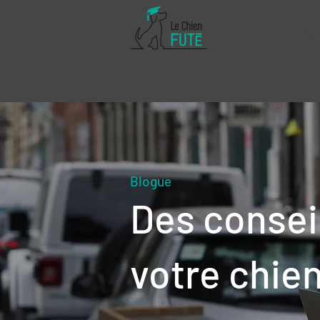
Ac
Blogue
Des consei
votre chie