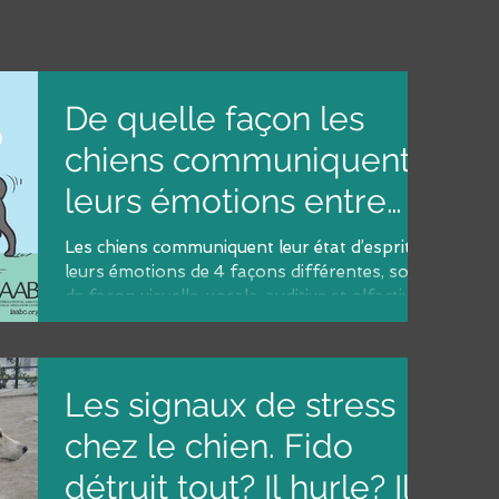
De quelle façon les
chiens communiquent
leurs émotions entre
eux et avec les
Les chiens communiquent leur état d’esprit et
leurs émotions de 4 façons différentes, soit
humains ?
de façon visuelle, vocale, auditive et olfactive.
Les signaux de stress
chez le chien. Fido
détruit tout? Il hurle? Il