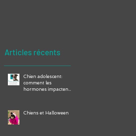
Articles récents
Chien adolescent:
comment les
hormones impactent-
elles leur
comportement et
comment gérer ses
Chiens et Halloween
défis?