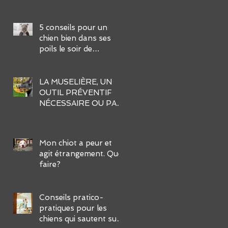
notre chien dans son
éducation ?
5 conseils pour un
chien bien dans ses
poils le soir de
l’Halloween
LA MUSELIÈRE, UN
OUTIL PRÉVENTIF
NÉCESSAIRE OU PAS
?
Mon chiot a peur et
agit étrangement. Que
faire?
Conseils pratico-
pratiques pour les
chiens qui sautent sur