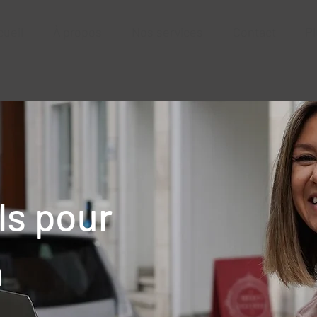
cueil
À propos
Nos services
Contact
Pl
ls pour
n