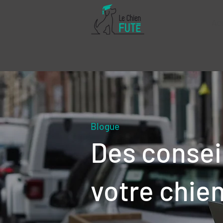
Ac
Blogue
Des consei
votre chie