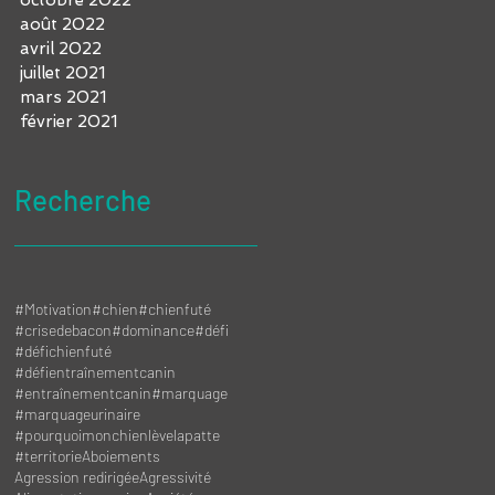
août 2022
avril 2022
juillet 2021
mars 2021
février 2021
Recherche
#Motivation
#chien
#chienfuté
#crisedebacon
#dominance
#défi
#défichienfuté
#défientraînementcanin
#entraînementcanin
#marquage
#marquageurinaire
#pourquoimonchienlèvelapatte
#territorie
Aboiements
Agression redirigée
Agressivité