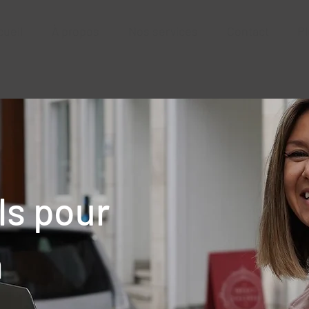
cueil
À propos
Nos services
Contact
Pl
ls pour
n