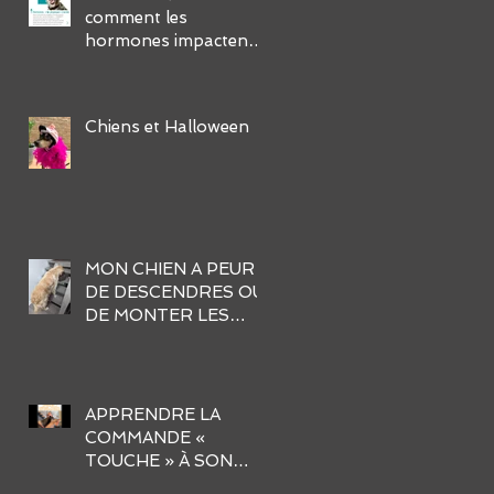
comment les
hormones impactent-
elles leur
comportement et
comment gérer ses
Chiens et Halloween
défis?
MON CHIEN A PEUR
DE DESCENDRES OU
DE MONTER LES
ESCALIERS. AIDER-
MOI !
APPRENDRE LA
COMMANDE «
TOUCHE » À SON
CHIEN EN 3 ÉTAPES