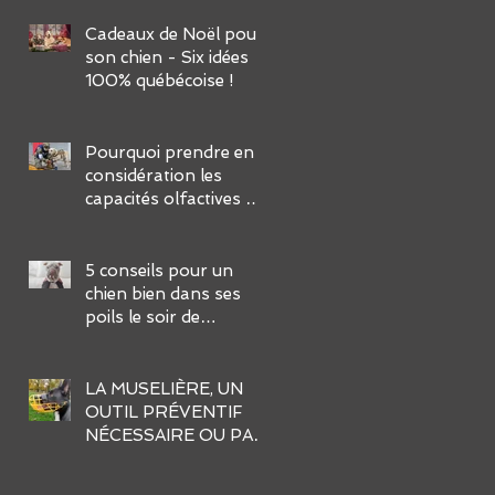
FACILES :
Cadeaux de Noël pour
son chien - Six idées
100% québécoise !
Pourquoi prendre en
considération les
capacités olfactives de
notre chien dans son
éducation ?
5 conseils pour un
chien bien dans ses
poils le soir de
l’Halloween
LA MUSELIÈRE, UN
OUTIL PRÉVENTIF
NÉCESSAIRE OU PAS
?