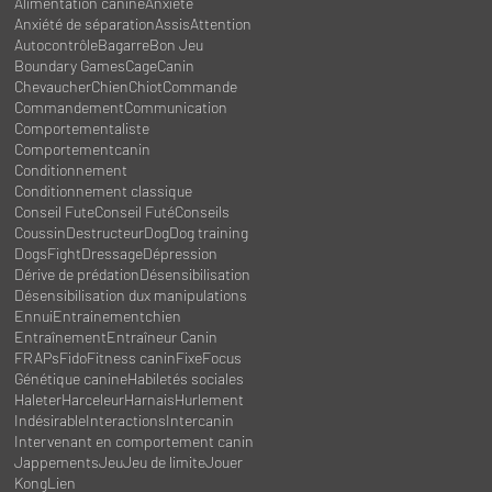
Alimentation canine
Anxiété
Anxiété de séparation
Assis
Attention
Autocontrôle
Bagarre
Bon Jeu
Boundary Games
Cage
Canin
Chevaucher
Chien
Chiot
Commande
Commandement
Communication
Comportementaliste
Comportementcanin
Conditionnement
Conditionnement classique
Conseil Fute
Conseil Futé
Conseils
Coussin
Destructeur
Dog
Dog training
DogsFight
Dressage
Dépression
Dérive de prédation
Désensibilisation
Désensibilisation dux manipulations
Ennui
Entrainementchien
Entraînement
Entraîneur Canin
FRAPs
Fido
Fitness canin
Fixe
Focus
Génétique canine
Habiletés sociales
Haleter
Harceleur
Harnais
Hurlement
Indésirable
Interactions
Intercanin
Intervenant en comportement canin
Jappements
Jeu
Jeu de limite
Jouer
Kong
Lien