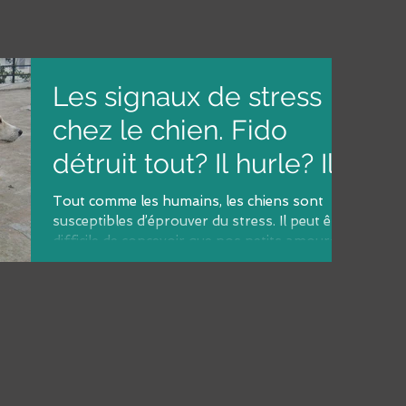
Les signaux de stress
chez le chien. Fido
détruit tout? Il hurle? Il
a la diarrhée...
Tout comme les humains, les chiens sont
susceptibles d’éprouver du stress. Il peut être
difficile de concevoir que nos petits amours...