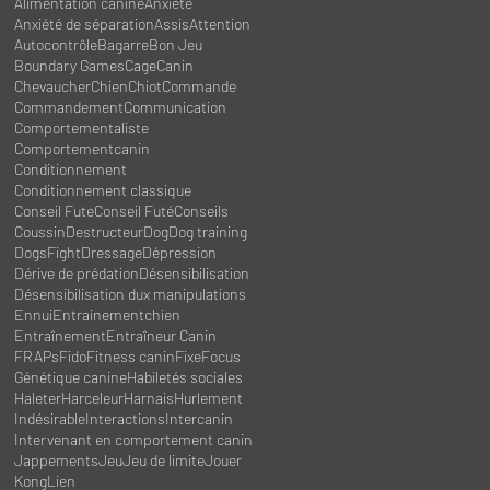
Alimentation canine
Anxiété
Anxiété de séparation
Assis
Attention
Autocontrôle
Bagarre
Bon Jeu
Boundary Games
Cage
Canin
Chevaucher
Chien
Chiot
Commande
Commandement
Communication
Comportementaliste
Comportementcanin
Conditionnement
Conditionnement classique
Conseil Fute
Conseil Futé
Conseils
Coussin
Destructeur
Dog
Dog training
DogsFight
Dressage
Dépression
Dérive de prédation
Désensibilisation
Désensibilisation dux manipulations
Ennui
Entrainementchien
Entraînement
Entraîneur Canin
FRAPs
Fido
Fitness canin
Fixe
Focus
Génétique canine
Habiletés sociales
Haleter
Harceleur
Harnais
Hurlement
Indésirable
Interactions
Intercanin
Intervenant en comportement canin
Jappements
Jeu
Jeu de limite
Jouer
Kong
Lien