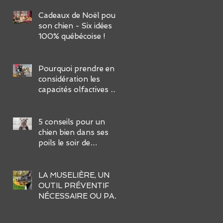
FACILES :
Cadeaux de Noël pour
son chien - Six idées
100% québécoise !
Pourquoi prendre en
considération les
capacités olfactives de
notre chien dans son
éducation ?
5 conseils pour un
chien bien dans ses
poils le soir de
l’Halloween
LA MUSELIÈRE, UN
OUTIL PRÉVENTIF
NÉCESSAIRE OU PAS
?