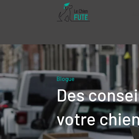
Ac
Blogue
Des consei
votre chie