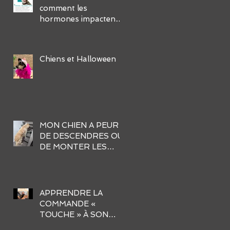
comment les
hormones impactent-
elles leur
comportement et
comment gérer ses
Chiens et Halloween
défis?
MON CHIEN A PEUR
DE DESCENDRES OU
DE MONTER LES
ESCALIERS. AIDER-
MOI !
APPRENDRE LA
COMMANDE «
TOUCHE » À SON
CHIEN EN 3 ÉTAPES