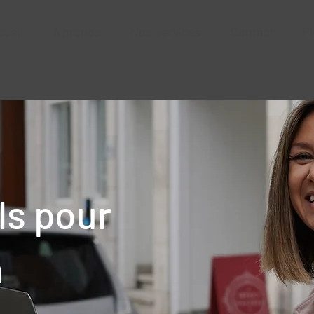
cueil
À propos
Nos services
Contact
Pl
ls pour
n