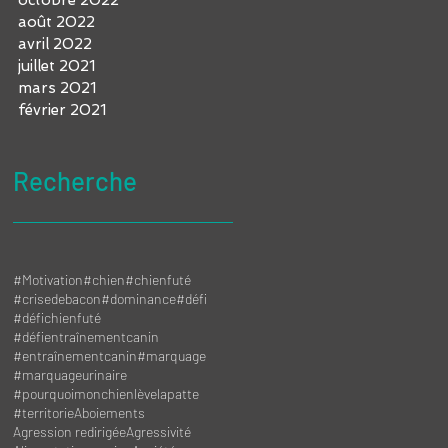
août 2022
avril 2022
juillet 2021
mars 2021
février 2021
Recherche
#Motivation
#chien
#chienfuté
#crisedebacon
#dominance
#défi
#défichienfuté
#défientraînementcanin
#entraînementcanin
#marquage
#marquageurinaire
#pourquoimonchienlèvelapatte
#territorie
Aboiements
Agression redirigée
Agressivité