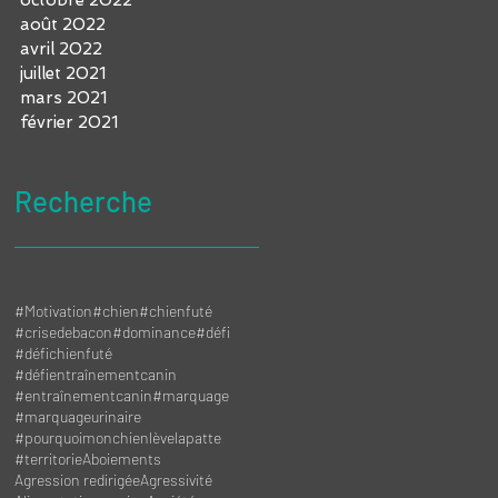
août 2022
avril 2022
juillet 2021
mars 2021
février 2021
Recherche
#Motivation
#chien
#chienfuté
#crisedebacon
#dominance
#défi
#défichienfuté
#défientraînementcanin
#entraînementcanin
#marquage
#marquageurinaire
#pourquoimonchienlèvelapatte
#territorie
Aboiements
Agression redirigée
Agressivité