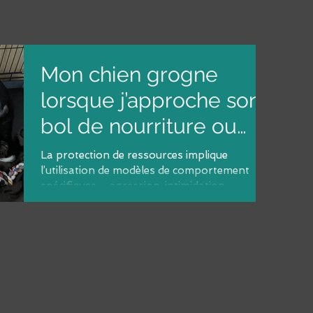
Mon chien grogne
lorsque j’approche son
bol de nourriture ou
lorsqu’il est
La protection de ressources implique
l’utilisation de modèles de comportement
confortablement assis
spécifiques – agression, intimidation,
sur
évitement, ingestion –