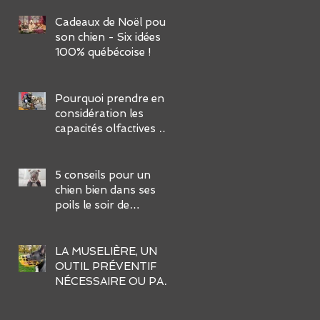
FACILES :
Cadeaux de Noël pour
son chien - Six idées
100% québécoise !
Pourquoi prendre en
considération les
capacités olfactives de
notre chien dans son
éducation ?
5 conseils pour un
chien bien dans ses
poils le soir de
l’Halloween
LA MUSELIÈRE, UN
OUTIL PRÉVENTIF
NÉCESSAIRE OU PAS
?