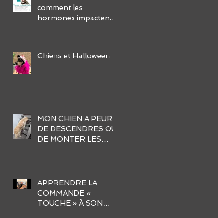
comment les
hormones impactent-
elles leur
comportement et
comment gérer ses
Chiens et Halloween
défis?
MON CHIEN A PEUR
DE DESCENDRES OU
DE MONTER LES
ESCALIERS. AIDER-
MOI !
APPRENDRE LA
COMMANDE «
TOUCHE » À SON
CHIEN EN 3 ÉTAPES