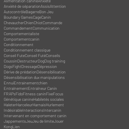
Alimentation canine
Anxiété
Anxiété de séparation
Assis
Attention
Autocontrôle
Bagarre
Bon Jeu
Boundary Games
Cage
Canin
Chevaucher
Chien
Chiot
Commande
Commandement
Communication
Comportementaliste
Comportementcanin
Conditionnement
Conditionnement classique
Conseil Fute
Conseil Futé
Conseils
Coussin
Destructeur
Dog
Dog training
DogsFight
Dressage
Dépression
Dérive de prédation
Désensibilisation
Désensibilisation dux manipulations
Ennui
Entrainementchien
Entraînement
Entraîneur Canin
FRAPs
Fido
Fitness canin
Fixe
Focus
Génétique canine
Habiletés sociales
Haleter
Harceleur
Harnais
Hurlement
Indésirable
Interactions
Intercanin
Intervenant en comportement canin
Jappements
Jeu
Jeu de limite
Jouer
Kong
Lien