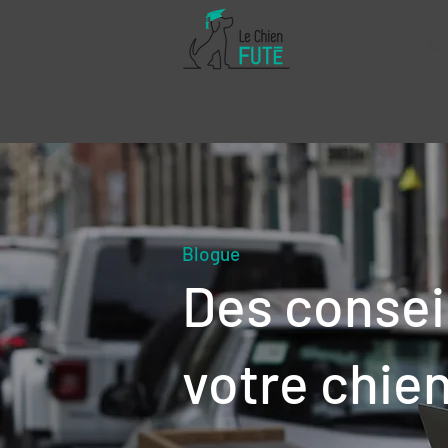
Ac
Blogue
Des consei
votre chie