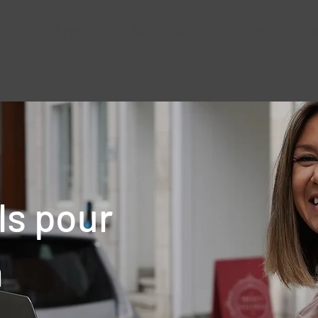
cueil
À propos
Nos services
Contact
Pl
ls pour
n