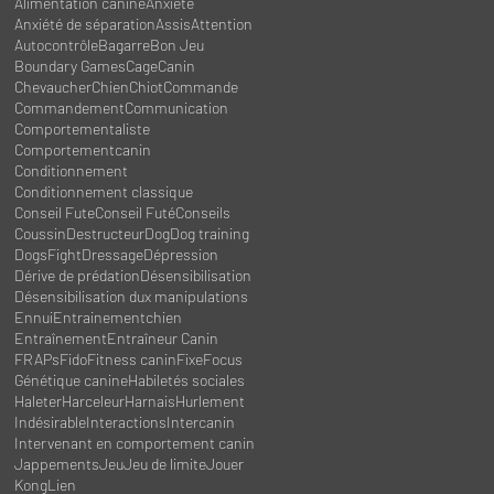
Alimentation canine
Anxiété
Anxiété de séparation
Assis
Attention
Autocontrôle
Bagarre
Bon Jeu
Boundary Games
Cage
Canin
Chevaucher
Chien
Chiot
Commande
Commandement
Communication
Comportementaliste
Comportementcanin
Conditionnement
Conditionnement classique
Conseil Fute
Conseil Futé
Conseils
Coussin
Destructeur
Dog
Dog training
DogsFight
Dressage
Dépression
Dérive de prédation
Désensibilisation
Désensibilisation dux manipulations
Ennui
Entrainementchien
Entraînement
Entraîneur Canin
FRAPs
Fido
Fitness canin
Fixe
Focus
Génétique canine
Habiletés sociales
Haleter
Harceleur
Harnais
Hurlement
Indésirable
Interactions
Intercanin
Intervenant en comportement canin
Jappements
Jeu
Jeu de limite
Jouer
Kong
Lien