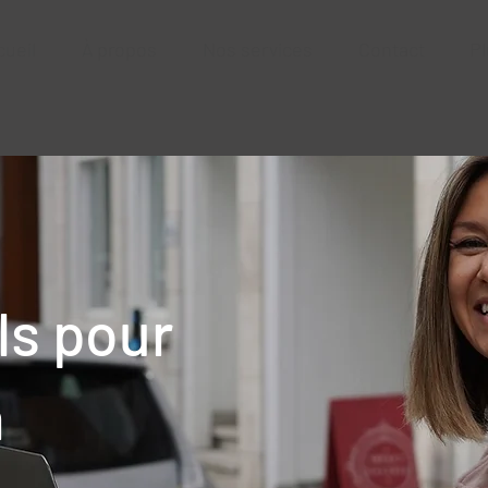
cueil
À propos
Nos services
Contact
Pl
ls pour
n