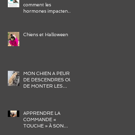
comment les
hormones impactent-
elles leur
comportement et
comment gérer ses
Chiens et Halloween
défis?
MON CHIEN A PEUR
DE DESCENDRES OU
DE MONTER LES
ESCALIERS. AIDER-
MOI !
APPRENDRE LA
COMMANDE «
TOUCHE » À SON
CHIEN EN 3 ÉTAPES