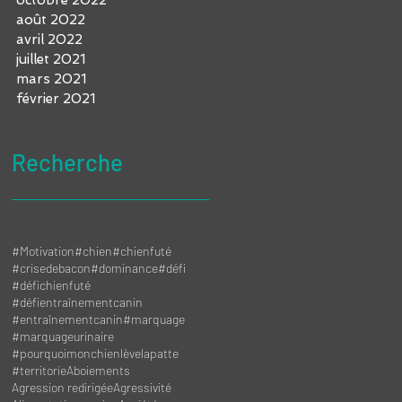
août 2022
avril 2022
juillet 2021
mars 2021
février 2021
Recherche
#Motivation
#chien
#chienfuté
#crisedebacon
#dominance
#défi
#défichienfuté
#défientraînementcanin
#entraînementcanin
#marquage
#marquageurinaire
#pourquoimonchienlèvelapatte
#territorie
Aboiements
Agression redirigée
Agressivité