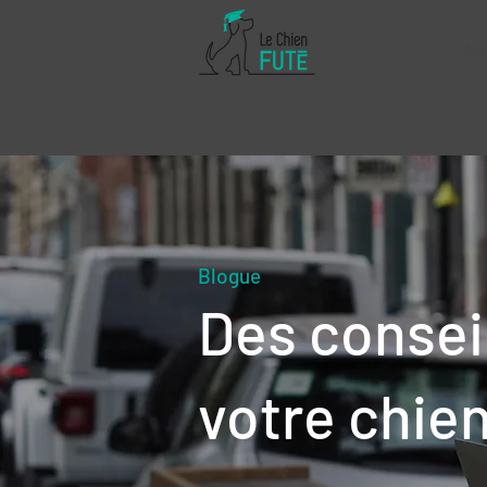
Ac
Blogue
Des consei
votre chie