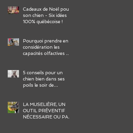
FACILES :
Cadeaux de Noël pour
son chien - Six idées
100% québécoise !
Pourquoi prendre en
considération les
capacités olfactives de
notre chien dans son
éducation ?
5 conseils pour un
chien bien dans ses
poils le soir de
l’Halloween
LA MUSELIÈRE, UN
OUTIL PRÉVENTIF
NÉCESSAIRE OU PAS
?