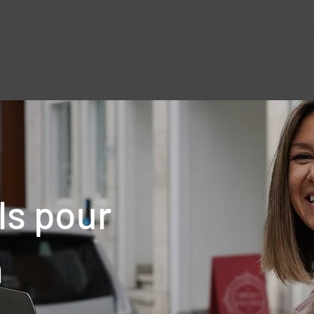
cueil
À propos
Nos services
Contact
Pl
ls pour
n