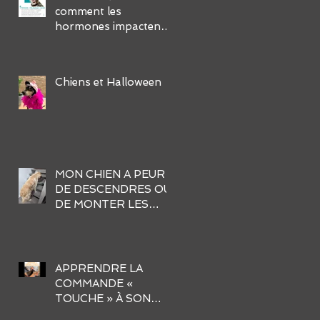
comment les
hormones impactent-
elles leur
comportement et
comment gérer ses
Chiens et Halloween
défis?
MON CHIEN A PEUR
DE DESCENDRES OU
DE MONTER LES
ESCALIERS. AIDER-
MOI !
APPRENDRE LA
COMMANDE «
TOUCHE » À SON
CHIEN EN 3 ÉTAPES