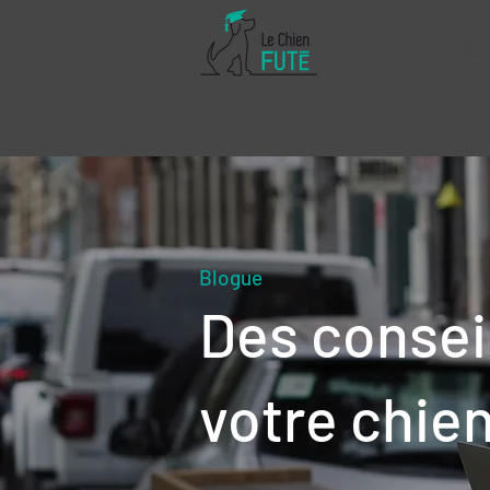
Ac
Blogue
Des consei
votre chie