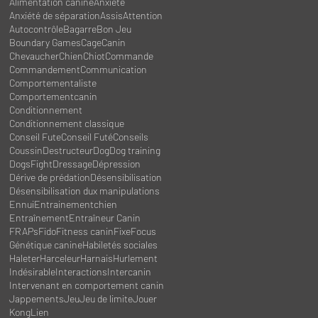
Alimentation canine
Anxiété
Anxiété de séparation
Assis
Attention
Autocontrôle
Bagarre
Bon Jeu
Boundary Games
Cage
Canin
Chevaucher
Chien
Chiot
Commande
Commandement
Communication
Comportementaliste
Comportementcanin
Conditionnement
Conditionnement classique
Conseil Fute
Conseil Futé
Conseils
Coussin
Destructeur
Dog
Dog training
DogsFight
Dressage
Dépression
Dérive de prédation
Désensibilisation
Désensibilisation dux manipulations
Ennui
Entrainementchien
Entraînement
Entraîneur Canin
FRAPs
Fido
Fitness canin
Fixe
Focus
Génétique canine
Habiletés sociales
Haleter
Harceleur
Harnais
Hurlement
Indésirable
Interactions
Intercanin
Intervenant en comportement canin
Jappements
Jeu
Jeu de limite
Jouer
Kong
Lien