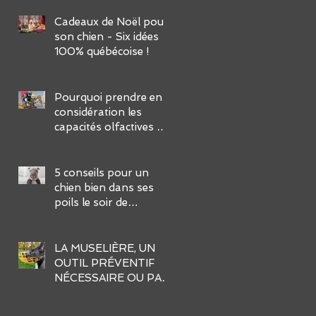
FACILES :
Cadeaux de Noël pour
son chien - Six idées
100% québécoise !
Pourquoi prendre en
considération les
capacités olfactives de
notre chien dans son
éducation ?
5 conseils pour un
chien bien dans ses
poils le soir de
l’Halloween
LA MUSELIÈRE, UN
OUTIL PRÉVENTIF
NÉCESSAIRE OU PAS
?