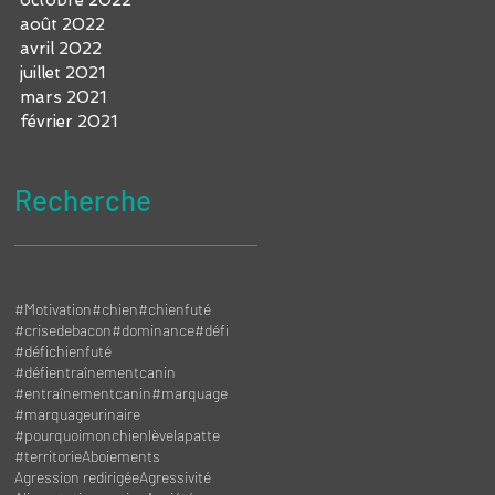
août 2022
avril 2022
juillet 2021
mars 2021
février 2021
Recherche
#Motivation
#chien
#chienfuté
#crisedebacon
#dominance
#défi
#défichienfuté
#défientraînementcanin
#entraînementcanin
#marquage
#marquageurinaire
#pourquoimonchienlèvelapatte
#territorie
Aboiements
Agression redirigée
Agressivité