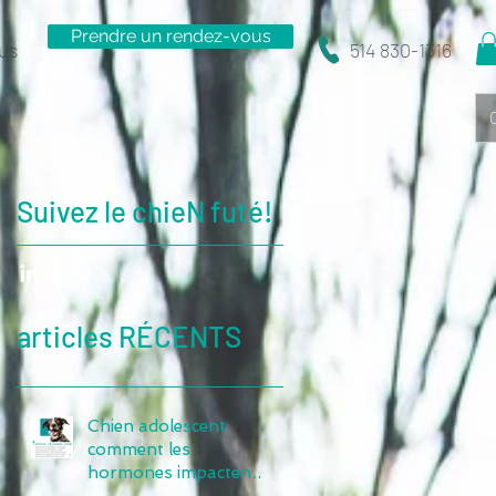
Prendre un rendez-vous
us
514 830-1316
Suivez le chieN futé!
articles RÉCENTS
Chien adolescent:
comment les
hormones impactent-
elles leur