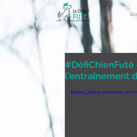
Ac
#DéfiChienFuté -
l'entraînement d
https://www.youtube.co