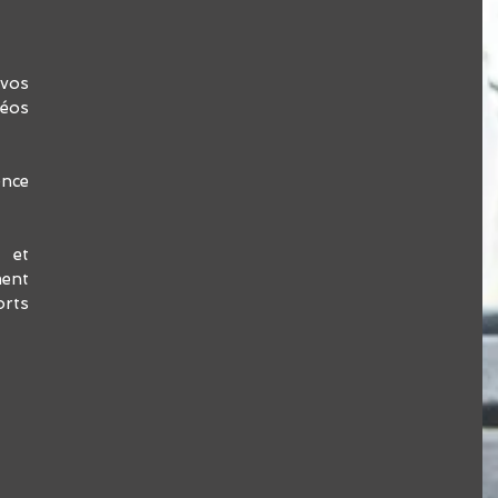
os 
os 
nce 
et 
ent 
rts 