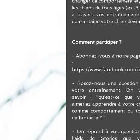
changer de comportement et/o
les chiens de tous âges (ex.: 3
à travers vos entraînements
Comment participer ? 
- Abonnez-vous à notre page 
: 
https://www.facebook.com/ce
- Posez-nous une question 
votre entraînement. On ve
savoir : "qu'est-ce que v
aimeriez apprendre à votre ch
comme comportement ou tou
de fantaisie ? ". 
- On répond à vos question
l'aide de Stories que vo