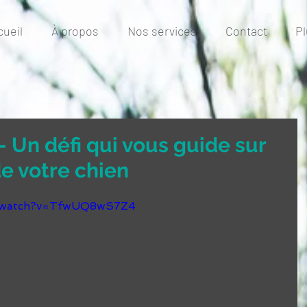
cueil
À propos
Nos services
Contact
Pl
 Un défi qui vous guide sur
e votre chien
m/watch?v=TfwUQ8wS7Z4