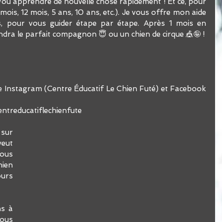
u apprendre de nouvelle chose rapidement ! Et ce, pour 
 mois, 12 mois, 5 ans, 10 ans, etc.). Je vous offre mon aide 
, pour vous guider étape par étape. Après 1 mois en 
quarantaine votre chien deviendra le parfait compagnon 😇 ou un chien de cirque 🎪🤪 ! 
Instagram (Centre Éducatif Le Chien Fut​​é) et Facebook 
ntreducatiflechienfute
sur 
ut 
ous 
ien 
rs 
s à 
us 