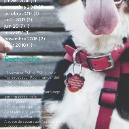
janvier 2018
(1)
1 post
novembre 2017
(1)
1 post
octobre 2017
(1)
1 post
août 2017
(1)
1 post
juin 2017
(1)
1 post
mai 2017
(1)
1 post
novembre 2016
(2)
2 posts
août 2016
(1)
1 post
Recherche
#Motivation
#chien
#chienfuté
#crisedebacon
#dominance
#défi
#défichienfuté
#défientraînementcanin
#entraînementcanin
#marquage
#marquageurinaire
#pourquoimonchienlèvelapatte
#territorie
Aboiements
Agression redirigée
Agressivité
Alimentation canine
Anxiété
Anxiété de séparation
Assis
Attention
Autocontrôle
Bagarre
Bon Jeu