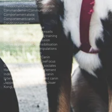
Boundary Games
Cage
Canin
Chevaucher
Chien
Chiot
Commande
Commandement
Communication
Comportementaliste
Comportementcanin
Conditionnement
Conditionnement classique
Conseil Fute
Conseil Futé
Conseils
Coussin
Destructeur
Dog
Dog training
DogsFight
Dressage
Dépression
Dérive de prédation
Désensibilisation
Désensibilisation dux manipulations
Ennui
Entrainementchien
Entraînement
Entraîneur Canin
FRAPs
Fido
Fitness canin
Fixe
Focus
Génétique canine
Habiletés sociales
Haleter
Harceleur
Harnais
Hurlement
Indésirable
Interactions
Intercanin
Intervenant en comportement canin
Jappements
Jeu
Jeu de limite
Jouer
Kong
Lien