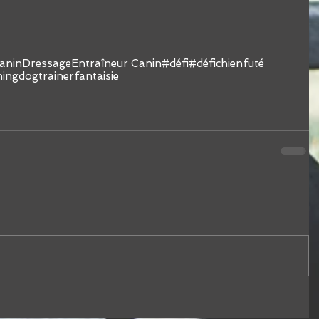
anin
Dressage
Entraîneur Canin
#défi
#défichienfuté
ning
dogtrainer
fantaisie