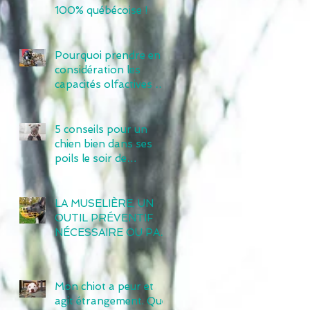
100% québécoise !
Pourquoi prendre en
considération les
capacités olfactives de
notre chien dans son
éducation ?
5 conseils pour un
chien bien dans ses
poils le soir de
l’Halloween
LA MUSELIÈRE, UN
OUTIL PRÉVENTIF
NÉCESSAIRE OU PAS
?
Mon chiot a peur et
agit étrangement. Que