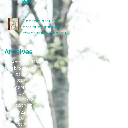
faire?
Conseils pratico-
pratiques pour les
chiens qui sautent sur
vous et vos invités
Archives
novembre 2023
(1)
1 post
octobre 2023
(1)
1 post
avril 2023
(1)
1 post
mars 2023
(1)
1 post
décembre 2022
(1)
1 post
novembre 2022
(1)
1 post
octobre 2022
(1)
1 post
août 2022
(1)
1 post
avril 2022
(1)
1 post
juillet 2021
(1)
1 post
mars 2021
(1)
1 post