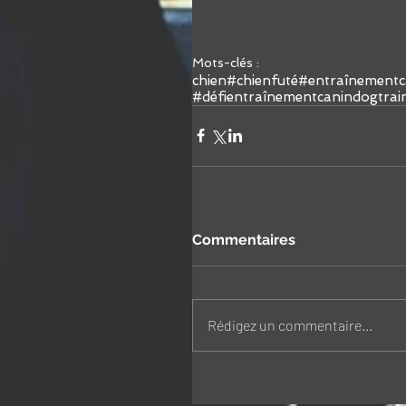
Mots-clés :
chien
#chienfuté
#entraînementc
#défientraînementcanin
dogtrai
Commentaires
Rédigez un commentaire...