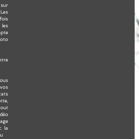
sur 
es 
is 
les 
te 
oto 
tre 
ous 
vos 
ts 
te, 
ut 
déo 
ge 
 la 
ou