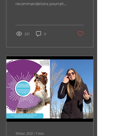
recommandations pourrait
utiliser la muselière, outil
préventif, dans certains
contextes.
221
0
19 févr. 2021
∙
7
min