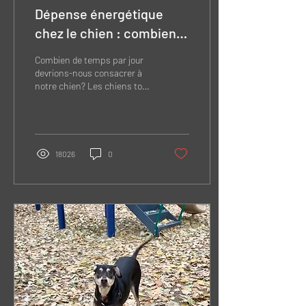
Dépense énergétique
chez le chien : combien
de temps, quel type
Combien de temps par jour
d'activité et à quelle
devrions-nous consacrer à
notre chien? Les chiens tout
fréquence?
comme les humains ont
besoin de sortir dépenser
de...
18026
0